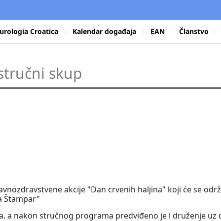
urologia Croatica
Kalendar događaja
EAN
Članstvo
stručni skup
nozdravstvene akcije "Dan crvenih haljina" koji će se održat
ja Štampar"
ma, a nakon stručnog programa predviđeno je i druženje uz