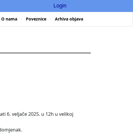
Login
O nama
Poveznice
Arhiva objava
i 6. veljače 2025. u 12h u velikoj
 domjenak.