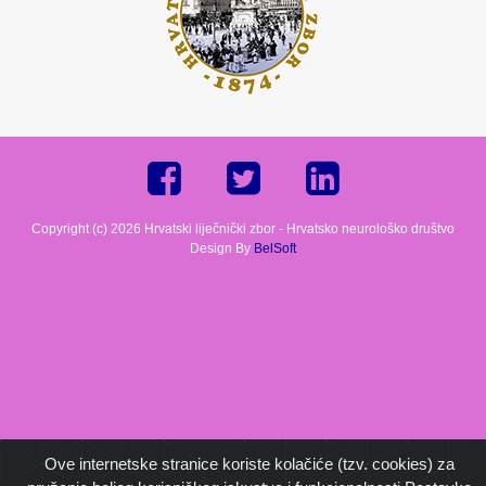
Copyright (c) 2026 Hrvatski liječnički zbor - Hrvatsko neurološko društvo
Design By
BelSoft
Ove internetske stranice koriste kolačiće (tzv. cookies) za