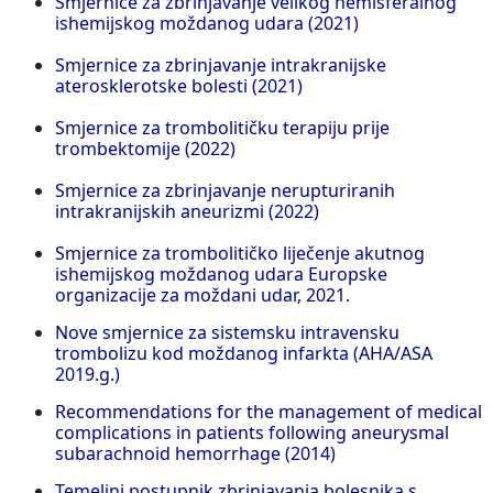
Smjernice za zbrinjavanje velikog hemisferalnog
ishemijskog moždanog udara (2021)
Smjernice za zbrinjavanje intrakranijske
aterosklerotske bolesti (2021)
Smjernice za trombolitičku terapiju prije
trombektomije (2022)
Smjernice za zbrinjavanje nerupturiranih
intrakranijskih aneurizmi (2022)
Smjernice za trombolitičko liječenje akutnog
ishemijskog moždanog udara Europske
organizacije za moždani udar, 2021.
Nove smjernice za sistemsku intravensku
trombolizu kod moždanog infarkta (AHA/ASA
2019.g.)
Recommendations for the management of medical
complications in patients following aneurysmal
subarachnoid hemorrhage (2014)
Temeljni postupnik zbrinjavanja bolesnika s