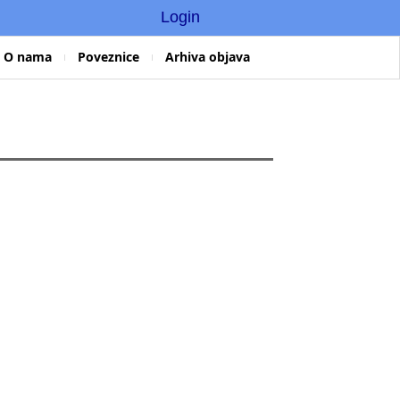
Login
O nama
Poveznice
Arhiva objava