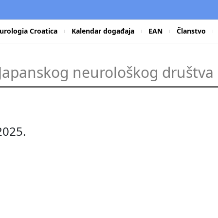
urologia Croatica
Kalendar događaja
EAN
Članstvo
k Japanskog neurološkog društva
2025.