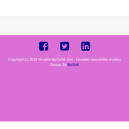
Copyright (c) 2026 Hrvatski liječnički zbor - Hrvatsko neurološko društvo
Design By
BelSoft