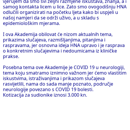
vjerujem da smo svi željni razmjene iskustava, znanja, a i
samog kontakta licem u lice. Zato smo ovogodišnju HNA
odlučili organizirati na početku ljeta kako bi uspjeli u
našoj namjeri da se održi uživo, a u skladu s
epidemiološkim mjerama.
I ova Akademija obilovat će nizom aktualnih tema,
prikazima slučajeva, razmišljanjima, pitanjima i
raspravama, jer osnovna ideja HNA upravo i je rasprava
o konkretnim slučajevima i nedoumicama iz kliničke
prakse.
Posebna tema ove Akademije je COVID 19 u neurologiji,
tema koju smatramo iznimno važnom jer ćemo vlastitim
iskustvima, istraživanjima i prikazom slučajeva
rasvijetlili, nama do sada manje poznato, područje
neurologije povezano s COVID 19 bolesti.
Kotizacija za sudionike iznosi 3.000 kn.