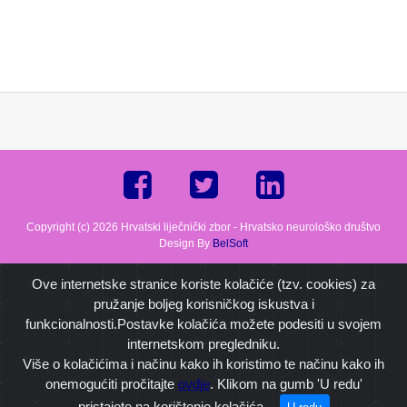
Copyright (c) 2026 Hrvatski liječnički zbor - Hrvatsko neurološko društvo
Design By
BelSoft
Ove internetske stranice koriste kolačiće (tzv. cookies) za
pružanje boljeg korisničkog iskustva i
funkcionalnosti.Postavke kolačića možete podesiti u svojem
internetskom pregledniku.
Više o kolačićima i načinu kako ih koristimo te načinu kako ih
onemogućiti pročitajte
ovdje
. Klikom na gumb 'U redu'
pristajete na korištenje kolačića.