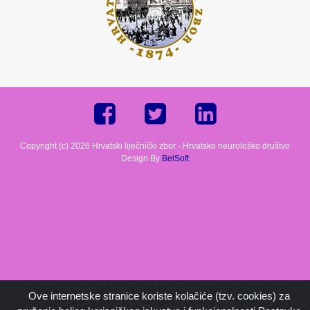
Copyright (c) 2026 Hrvatski liječnički zbor - Hrvatsko neurološko društvo
Design By
BelSoft
Ove internetske stranice koriste kolačiće (tzv. cookies) za